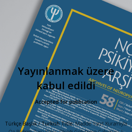
Yayınlanmak üzere
kabul edildi
Accepted for publication
Türkçe Başlık / Turkish Title:
Madde Yanıt Kuramıyla
Öz Bildirim Türü Stres Ölçeği Geliştirme Çalışması-I: