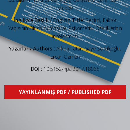
Madde
İngilizce Başlık / English Title:
Seçimi, Faktör
Yapısının Oluşturulması ve Psikometrik Özelliklerinin
İncelenmesi
Yazarlar / Authors :
Arkun Tatar, Gaye Saltukoğlu,
Ercan Özmen
DOI :
10.5152/npa.2017.18065
YAYINLANMIŞ PDF / PUBLISHED PDF